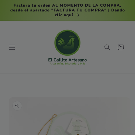
Ir
Factura tu orden AL MOMENTO DE LA COMPRA,
directamente
desde el apartado "FACTURA TU COMPRA" | Dando
al contenido
clic aquí
Carrito
Ir
directamente
a la
información
del producto