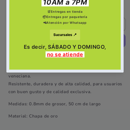
Reducir
Aumentar
cantidad
cantidad
para
para
Cadena
Cadena
Agotado
ARM
ARM
|
|
0.8
0.8
Box
Box
Trenzada
Trenzada
Más opciones de pago
50cm
50cm
Cadena Box, también llamada cadena de eslabones
veneciana.
Resistente, duradera y de alta calidad, para usuarios
con buen gusto y de calidad exclusiva.
Medidas: 0.8mm de grosor, 50 cm de largo
Material: Chapa de oro